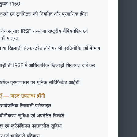
शुल्क ₹150
वक का नाम *
रमों एवं टूर्नामेंट्स की नियमित और प्रमाणिक ईमेल
ं के अनुसार IRSF राज्य या राष्ट्रीय चैंपियनशिप एवं
ावक मोबाइल *
े की पात्रता
या खिलाड़ी सेल्फ-ट्रेंड होने पर भी प्रतियोगिताओं में भाग
ाड़ी ही IRSF में आधिकारिक खिलाड़ी शिकायत दर्ज कर
्रत्येक प्रमाणपत्र पर यूनिक सर्टिफिकेट आईडी
एँ — जल्द उपलब्ध होंगी
सार्वजनिक खिलाड़ी प्रोफ़ाइल
ीनीकरण सुविधा एवं अपडेटेड रिकॉर्ड
र एवं क्रेडेंशियल डाउनलोड सुविधा
त्र एवं भागीदारी इतिहास