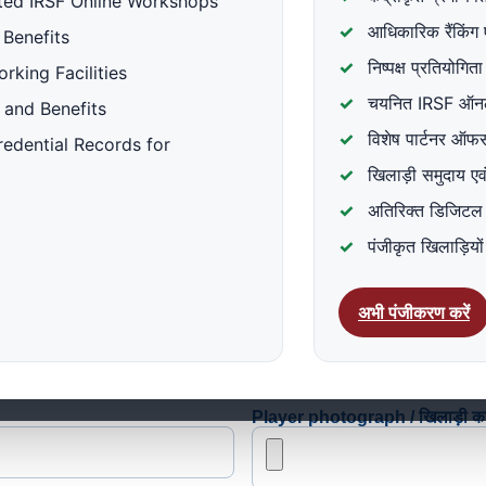
ted IRSF Online Workshops
 दोहरे पंजीकरण को रोकने के लिए किया जाता
आधिकारिक रैंकिंग ए
 अंतिम चार अंक संग्रहीत करता है।
 Benefits
निष्पक्ष प्रतियोगि
City/Town / शहर *
king Facilities
चयनित IRSF ऑनलाइ
s and Benefits
विशेष पार्टनर ऑफर्
Credential Records for
खिलाड़ी समुदाय एवं 
अतिरिक्त डिजिटल से
ी
पंजीकृत खिलाड़ियो
अभी पंजीकरण करें
Coach name / कोच का नाम *
Player photograph / खिलाड़ी का