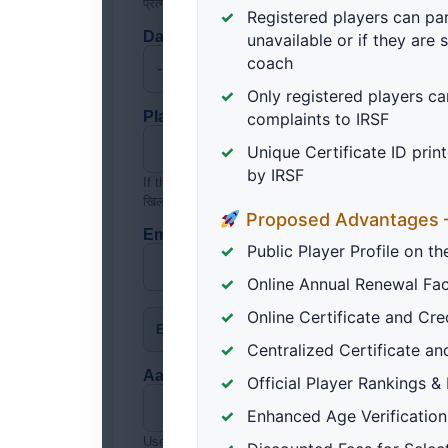
प्रत्येक शब्द का पहला अक्षर बड़ा सेव होगा—उदाहरण: Anvi Ku
Registered players can part
Date of birth / जन्म तिथि *
unavailable or if they are 
coach
Only registered players ca
Player Mobile / खिलाड़ी मोबाइल
complaints to IRSF
Unique Certificate ID prin
by IRSF
If the player does not have a mobile number, enter th
खिलाड़ी के पास मोबाइल नंबर नहीं है, तो माता-पिता का मोबाइल नंबर
Proposed Advantages 
Email / ईमेल *
Public Player Profile on t
Online Annual Renewal Fac
Online Certificate and Cr
Enter an active email address and continue. / सक्रिय
Centralized Certificate an
Aadhaar number / आधार संख्या *
Official Player Rankings &
Enhanced Age Verification
Used only to prevent duplicate registration. IRSF st