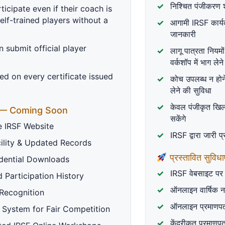
mari Gupta.
निश्चित पंजीकरण 
icipate even if their coach is
Parent/guardian name / अभिभा
self-trained players without a
आगामी IRSF कार्यक्
जानकारी
n submit official player
लागू पात्रता नियमो
Parent/guardian mobile / अभिभ
वर्कशॉप में भाग लेन
ted on every certificate issued
कोच उपलब्ध न होने 
लेने की सुविधा
e parent's mobile number. / यदि
 दर्ज करें।
केवल पंजीकृत खिल
— Coming Soon
सकेंगे
he IRSF Website
IRSF द्वारा जारी प
ility & Updated Records
प्रस्तावित सुविधा
edential Downloads
 ईमेल पता दर्ज करें और आगे बढ़ें।
IRSF वेबसाइट पर 
d Participation History
State / राज्य *
ऑनलाइन वार्षिक नव
 Recognition
ऑनलाइन प्रमाणपत्
 System for Fair Competition
ores a protected match code and the
केंद्रीकृत प्रमाणप