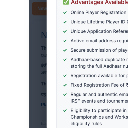
Advantages Availabl
New Player Registration / नया खिलाड़ी पंजीकर
Online Player Registration
Unique Lifetime Player ID &
Unique Application Refer
New Player Registratio
Active email address requi
The registration fee is fixed at ₹150.
After
Secure submission of play
captured, IRSF automatically issues the pe
Aadhaar-based duplicate r
storing the full Aadhaar 
पंजीकरण शुल्क ₹150 निर्धारित है।
फॉर्म जमा करने क
अपने-आप जारी करेगा।
Registration available for
This registration is subject to renewal ev
Fixed Registration Fee of 
Regular and authentic em
यह पंजीकरण प्रत्येक वर्ष नवीनीकरण के अधीन है।
IRSF events and tourname
Player full name / खिलाड़ी का पूरा नाम *
Eligibility to participate i
Championships and Worksh
eligibility rules
Each word will be saved with an initial capital lette