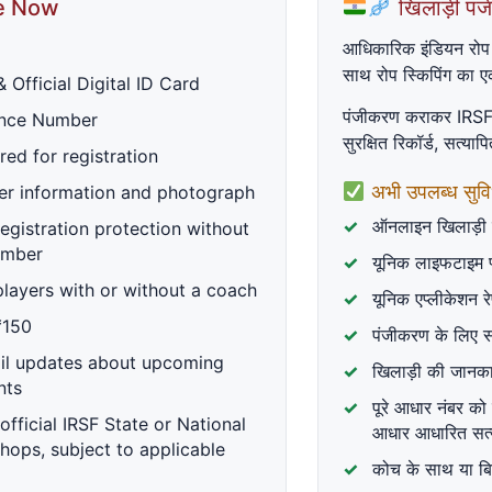
e Now
खिलाड़ी पं
ण
State Association Group Payment / राज्य संघ समूह भुगतान
आधिकारिक इंडियन रोप स
साथ रोप स्किपिंग का एक
 Official Digital ID Card
पंजीकरण कराकर IRSF 
ence Number
n / नया खिलाड़ी पंजीकरण
सुरक्षित रिकॉर्ड, सत्या
red for registration
 submitting this form, you will be taken securely to Razorpay t
अभी उपलब्ध सुविध
er information and photograph
rmanent Player ID and Digital ID Card email.
ऑनलाइन खिलाड़ी
egistration protection without
number
े बाद आप सुरक्षित Razorpay भुगतान पेज पर जाएंगे। भुगतान सफल होने पर IR
यूनिक लाइफटाइम 
 players with or without a coach
यूनिक एप्लीकेशन रे
ery year.
₹150
पंजीकरण के लिए 
ail updates about upcoming
खिलाड़ी की जानका
nts
Gender / लिंग *
पूरे आधार नंबर को स
n official IRSF State or National
आधार आधारित सत्
ops, subject to applicable
कोच के साथ या बि
r—for example, Anvi Kumari Gupta. /